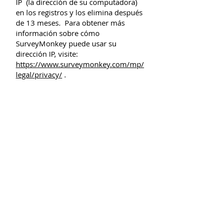
IP
(la dirección de su computadora)
en los registros y los elimina después
de 13 meses.
Para obtener más
información sobre cómo
SurveyMonkey puede usar su
dirección IP, visite:
https://www.surveymonkey.com/mp/
legal/privacy/
​
.
PRUEBA PREVIA
POST-ENSAYO
Haga clic aquí para
completar nuestra
encuesta de comentarios.